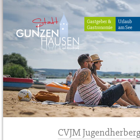
Gastgeber &
Urlaub
Gastronomie
am See
Gunzenhausen
CVJM Jugendherber