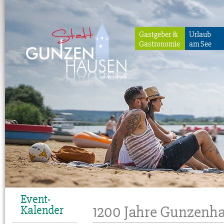
Gastgeber &
Urlaub
Gastronomie
am See
Gunzenhausen
Event-
1200 Jahre Gunzenh
Kalender