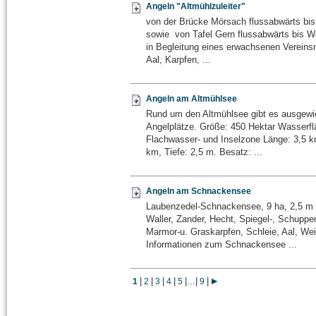
Angeln "Altmühlzuleiter"
von der Brücke Mörsach flussabwärts bis
sowie von Tafel Gern flussabwärts bis We
in Begleitung eines erwachsenen Vereinsm
Aal, Karpfen, ...
Angeln am Altmühlsee
Rund um den Altmühlsee gibt es ausgew
Angelplätze. Größe: 450 Hektar Wasserfl
Flachwasser- und Inselzone Länge: 3,5 km
km, Tiefe: 2,5 m. Besatz: ...
Angeln am Schnackensee
Laubenzedel-Schnackensee, 9 ha, 2,5 m 
Waller, Zander, Hecht, Spiegel-, Schuppen-
Marmor-u. Graskarpfen, Schleie, Aal, We
Informationen zum Schnackensee ...
|
|
|
|
|
...
|
|
1
2
3
4
5
9