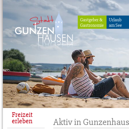
Gastgeber &
Urlaub
Gastronomie
am See
Gunzenhausen
Freizeit
Aktiv in Gunzenhau
erleben