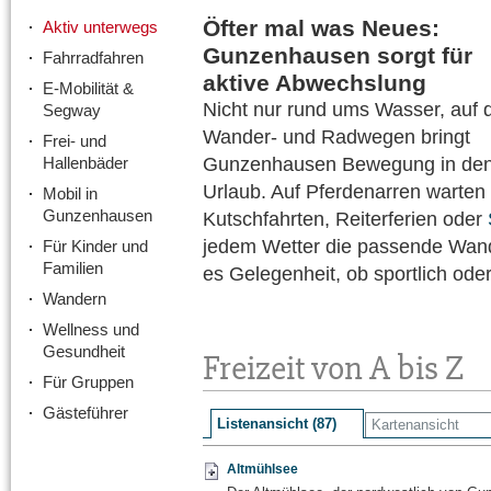
Öfter mal was Neues:
Aktiv unterwegs
Gunzenhausen sorgt für
Fahrradfahren
aktive Abwechslung
E-Mobilität &
Nicht nur rund ums Wasser, auf 
Segway
Wander- und Radwegen bringt
Frei- und
Hallenbäder
Gunzenhausen Bewegung in de
Urlaub. Auf Pferdenarren warten
Mobil in
Gunzenhausen
Kutschfahrten, Reiterferien oder
jedem Wetter die passende Wa
Für Kinder und
Familien
es Gelegenheit, ob sportlich oder
Wandern
Wellness und
Gesundheit
Freizeit von A bis Z
Für Gruppen
Gästeführer
Listenansicht (87)
Kartenansicht
Altmühlsee