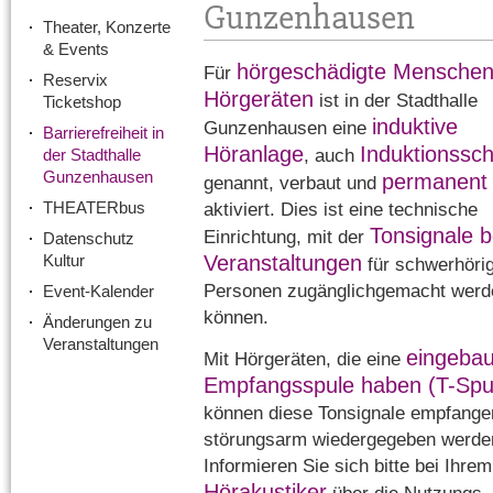
Gunzenhausen
Theater, Konzerte
& Events
hörgeschädigte Menschen
Für
Reservix
Hörgeräten
ist in der Stadthalle
Ticketshop
induktive
Gunzenhausen eine
Barrierefreiheit in
Höranlage
Induktionssch
, auch
der Stadthalle
Gunzenhausen
permanent
genannt, verbaut und
THEATERbus
aktiviert. Dies ist eine technische
Tonsignale b
Einrichtung, mit der
Datenschutz
Kultur
Veranstaltungen
für schwerhöri
Personen zugänglichgemacht werd
Event-Kalender
können.
Änderungen zu
Veranstaltungen
eingebau
Mit Hörgeräten, die eine
Empfangsspule haben (T-Spu
können diese Tonsignale empfange
störungsarm wiedergegeben werde
Informieren Sie sich bitte bei Ihrem
Hörakustiker