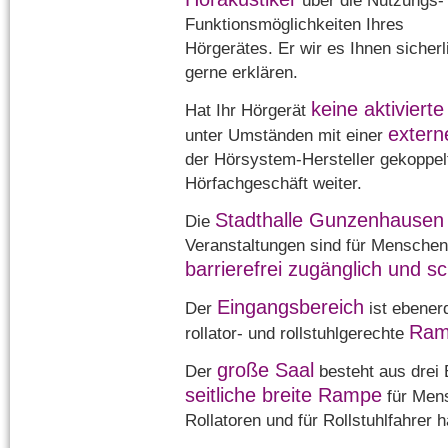
über die Nutzungs-
Funktionsmöglichkeiten Ihres
Hörgerätes. Er wir es Ihnen sicherl
gerne erklären.
keine aktiviert
Hat Ihr Hörgerät
extern
unter Umständen mit einer
der Hörsystem-Hersteller gekoppelt 
Hörfachgeschäft weiter.
Stadthalle Gunzenhausen
Die
Veranstaltungen sind für Mensche
barrierefrei zugänglich und sc
Eingangsbereich
Der
ist ebener
Ram
rollator- und rollstuhlgerechte
große Saal
Der
besteht aus drei 
seitliche breite Rampe
für Mens
Rollatoren und für Rollstuhlfahrer 