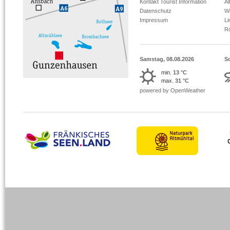
Kontakt Tourist Information
Al
Datenschutz
Wi
Impressum
L
R
Samstag, 08.08.2026
S
min.
13 °C
max.
31 °C
powered by OpenWeather