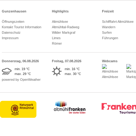
Gunzenhausen
Highlights
Freizeit
Öffnungszeiten
Altmühlsee
Schifffahrt Altmühlsee
Kontakt Tourist Information
Altmühltal-Radweg
Wandern
Datenschutz
Wilder Markgraf
Surfen
Impressum
Limes
Führungen
Römer
Donnerstag, 06.08.2026
Freitag, 07.08.2026
Webcams
min.
19 °C
min.
16 °C
max.
29 °C
max.
30 °C
Altmühlsee
Marktp
powered by OpenWeather