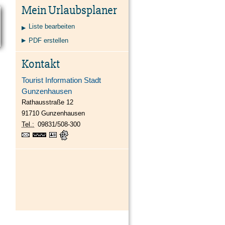
Kontakt
Karte
Suche
Mein Urlaubsplaner
Liste bearbeiten
PDF erstellen
Kontakt
Tourist Information Stadt
Gunzenhausen
Rathausstraße 12
91710
Gunzenhausen
Tel.:
09831/508-300
https://www.gunzenhausen.info
vCard
GPS:
49°6'53.68''N
10°45'19.01''E