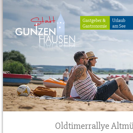
Gastgeber &
Urlaub
Gastronomie
am See
Gunzenhausen
Oldtimerrallye Altmü