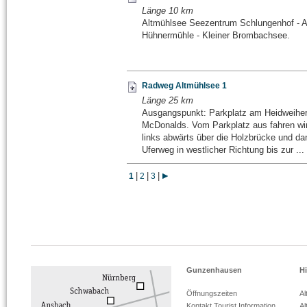
Länge 10 km
Altmühlsee Seezentrum Schlungenhof - Al
Hühnermühle - Kleiner Brombachsee.
Radweg Altmühlsee 1
Länge 25 km
Ausgangspunkt: Parkplatz am Heidweihe
McDonalds. Vom Parkplatz aus fahren wir 
links abwärts über die Holzbrücke und da
Uferweg in westlicher Richtung bis zur ...
|
|
|
1
2
3
Gunzenhausen
Hi
Öffnungszeiten
Al
Kontakt Tourist Information
Al