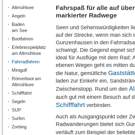
Fahrspaß für alle auf übe
Altmühlsee
markierter Radwege
Angeln
Baden
Seen und Sehenswürdigkeiten li
am See
auf der Strecke, wenn man sich i
Bootfahren
Gunzenhausen in den Fahrradsat
Erlebnisspielplatz
schwingt. Die Gegend eignet sic
am Altmühlsee
ideal für Ausflüge mit dem Rad: 
Fahrradfahren
ebenen Wegen geht es mitten d
Minigolf
Gaststät
die Natur, gemütliche
Römerboot am
laden zur Einkehr ein, Sandsträ
Altmühlsee
A
Zwischenstopp. Rund um den
Schifffahrt
auch gut mit einem Besuch auf 
Segeln
Schifffahrt
verbinden.
SUP
Auch als Ausgangspunkt oder Zw
Surfen
Radwanderungen bietet sich Gun
Zorbing
verläuft zum Beispiel der beliebt