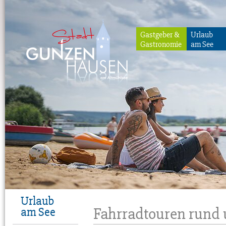
Gastgeber &
Urlaub
Gastronomie
am See
Gunzenhausen
Urlaub
Fahrradtouren run
am See