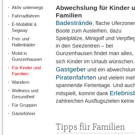
Abwechslung für Kinder 
Aktiv unterwegs
Familien
Fahrradfahren
Badestrände
, flache Uferzone
E-Mobilität &
Segway
Boote zum Ausleihen, dazu
Spielplätze, Minigolf und Verpfl
Frei- und
Hallenbäder
in den Seezentren – bei
Gunzenhausen findet man alles,
Mobil in
Gunzenhausen
sich Kinder im Urlaub wünschen
Für Kinder und
Gastgeber
und ein abwechslun
Familien
Piratenfahrten
und vielem meh
Wandern
spannende Ferientage. Und auch
Wellness und
Erlebnis
mitspielt, kommt dank
Gesundheit
zahlreichen Ausflugszielen keine
Für Gruppen
Gästeführer
Tipps für Familien