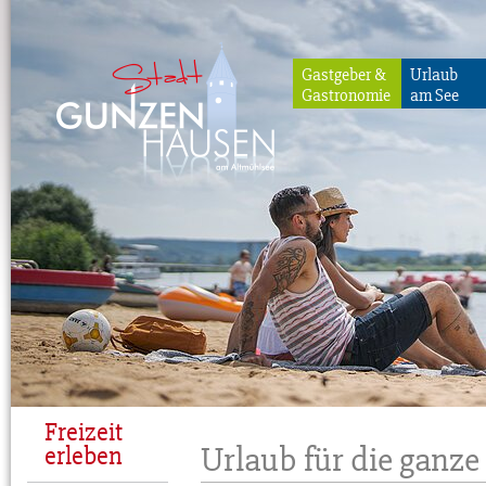
Gastgeber &
Urlaub
Gastronomie
am See
Gunzenhausen
Freizeit
Urlaub für die ganze
erleben