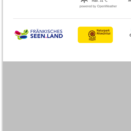
max.
31 °C
powered by OpenWeather