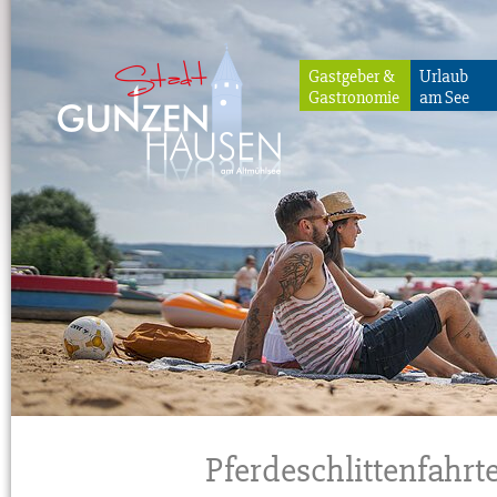
Gastgeber &
Urlaub
Gastronomie
am See
Gunzenhausen
Pferdeschlittenfahrte