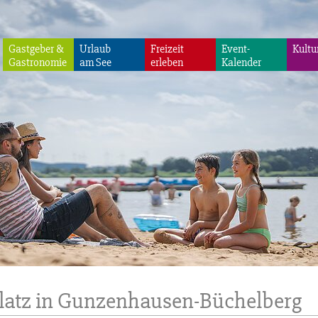
Gastgeber &
Urlaub
Freizeit
Event-
Kultu
Gastronomie
am See
erleben
Kalender
platz in Gunzenhausen-Büchelberg