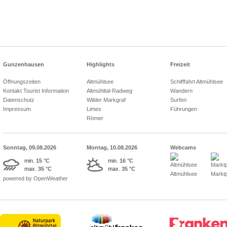
Gunzenhausen
Highlights
Freizeit
Öffnungszeiten
Altmühlsee
Schifffahrt Altmühlsee
Kontakt Tourist Information
Altmühltal-Radweg
Wandern
Datenschutz
Wilder Markgraf
Surfen
Impressum
Limes
Führungen
Römer
Sonntag, 09.08.2026
Montag, 10.08.2026
Webcams
min.
15 °C
min.
16 °C
max.
35 °C
max.
35 °C
Altmühlsee
Marktp
powered by OpenWeather