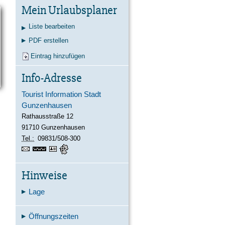
Kontakt
Karte
Suche
Mein Urlaubsplaner
Liste bearbeiten
PDF erstellen
Eintrag hinzufügen
Info-Adresse
Tourist Information Stadt
Gunzenhausen
Rathausstraße 12
91710
Gunzenhausen
Tel.:
09831/508-300
https://www.gunzenhausen.info
vCard
GPS:
49°6'53.68''N
10°45'19.01''E
Hinweise
Lage
Öffnungszeiten