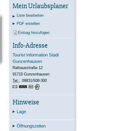
Kontakt
Karte
Suche
Mein Urlaubsplaner
Liste bearbeiten
PDF erstellen
Eintrag hinzufügen
Info-Adresse
Tourist Information Stadt
Gunzenhausen
Rathausstraße 12
91710
Gunzenhausen
Tel.:
09831/508-300
https://www.gunzenhausen.info
vCard
GPS:
49°6'53.68''N
10°45'19.01''E
Hinweise
Lage
Öffnungszeiten