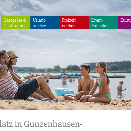
Gastgeber &
Urlaub
Freizeit
Event-
Kultu
Gastronomie
am See
erleben
Kalender
latz in Gunzenhausen-