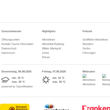
Gunzenhausen
Highlights
Freizeit
Öffnungszeiten
Altmühlsee
Schifffahrt Altmühlsee
Kontakt Tourist Information
Altmühltal-Radweg
Wandern
Datenschutz
Wilder Markgraf
Surfen
Impressum
Limes
Führungen
Römer
Donnerstag, 06.08.2026
Freitag, 07.08.2026
Webcams
min.
19 °C
min.
15 °C
max.
30 °C
max.
30 °C
Altmühlsee
Marktp
powered by OpenWeather