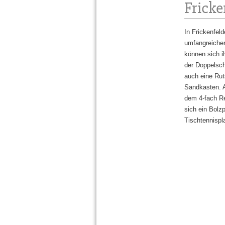
Frick
In Frickenfeld
umfangreicher
können sich i
der Doppelsch
auch eine Ru
Sandkasten. 
dem 4-fach Re
sich ein Bolz
Tischtennispla