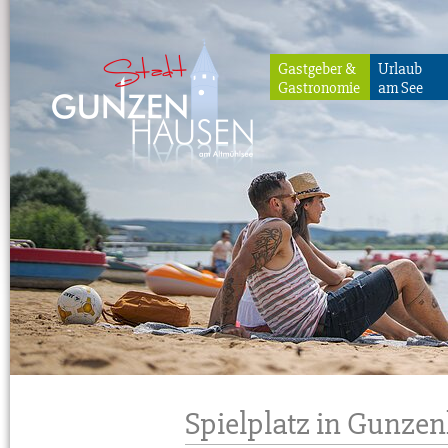
Gastgeber &
Urlaub
Gastronomie
am See
Gunzenhausen
Spielplatz in Gunz