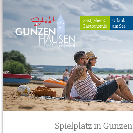
Gastgeber &
Urlaub
Gastronomie
am See
Gunzenhausen
Spielplatz in Gunze