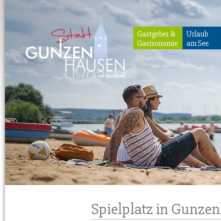
Gastgeber &
Urlaub
Gastronomie
am See
Gunzenhausen
Spielplatz in Gunze