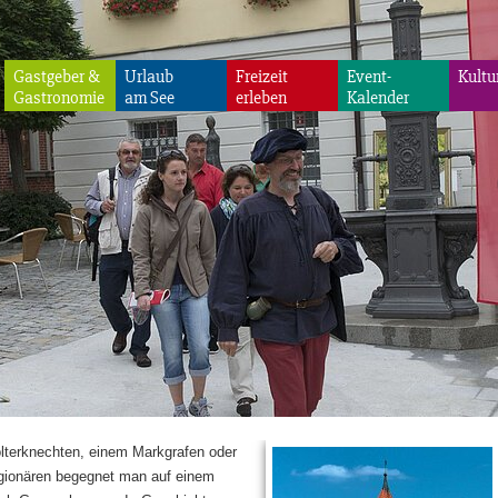
Gastgeber &
Urlaub
Freizeit
Event-
Kultu
Gastronomie
am See
erleben
Kalender
olterknechten, einem Markgrafen oder
gionären begegnet man auf einem