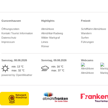
Gunzenhausen
Highlights
Freizeit
Öffnungszeiten
Altmühlsee
Schifffahrt Altmühlsee
Kontakt Tourist Information
Altmühltal-Radweg
Wandern
Datenschutz
Wilder Markgraf
Surfen
Impressum
Limes
Führungen
Römer
Samstag, 08.08.2026
Sonntag, 09.08.2026
Webcams
min.
13 °C
min.
16 °C
max.
32 °C
max.
37 °C
Altmühlsee
Marktp
powered by OpenWeather