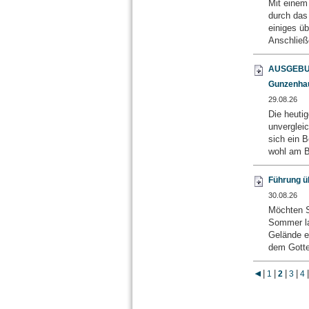
Mit einem
durch das
einiges üb
Anschließ
AUSGEBUCH
Gunzenha
29.08.26
Die heutig
unvergleic
sich ein 
wohl am B
Führung ü
30.08.26
Möchten S
Sommer la
Gelände e
dem Gotte
|
|
|
|
|
1
2
3
4