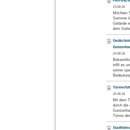
Führung ü
23.08.26
Möchten S
Sommer la
Gelände e
dem Gotte
Gedächtnis
Gunzenha
24.08.26
Bekanntli
trifft es 
seiner sp
Bedeutung
Türmerfü
25.08.26
Mit dem T
durch die
Gunzenhau
Türme der
Stadtführ