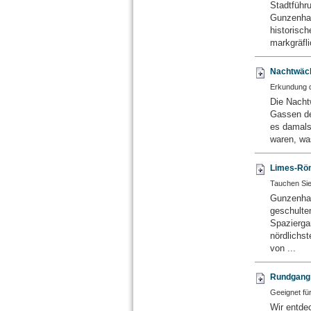
Stadtführ
Gunzenhau
historisc
markgräfli
Nachtwäch
Erkundung d
Die Nacht
Gassen der
es damals
waren, was
Limes-Röm
Tauchen Sie
Gunzenha
geschulte
Spazierga
nördlichs
von ...
Rundgang d
Geeignet fü
Wir entd