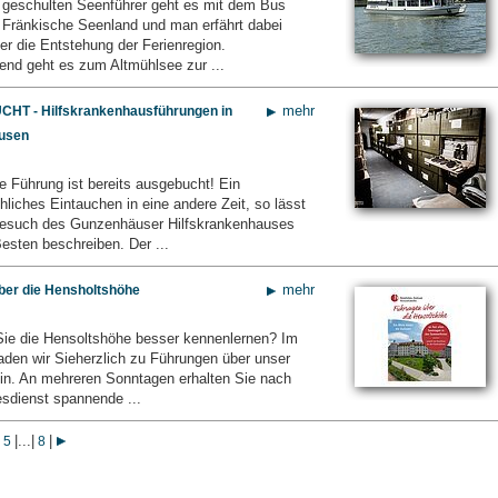
 geschulten Seenführer geht es mit dem Bus
 Fränkische Seenland und man erfährt dabei
er die Entstehung der Ferienregion.
end geht es zum Altmühlsee zur ...
mehr
T - Hilfskrankenhausführungen in
usen
e Führung ist bereits ausgebucht! Ein
hliches Eintauchen in eine andere Zeit, so lässt
Besuch des Gunzenhäuser Hilfskrankenhauses
esten beschreiben. Der ...
mehr
ber die Hensholtshöhe
ie die Hensoltshöhe besser kennenlernen? Im
den wir Sieherzlich zu Führungen über unser
in. An mehreren Sonntagen erhalten Sie nach
sdienst spannende ...
|
...
|
|
5
8