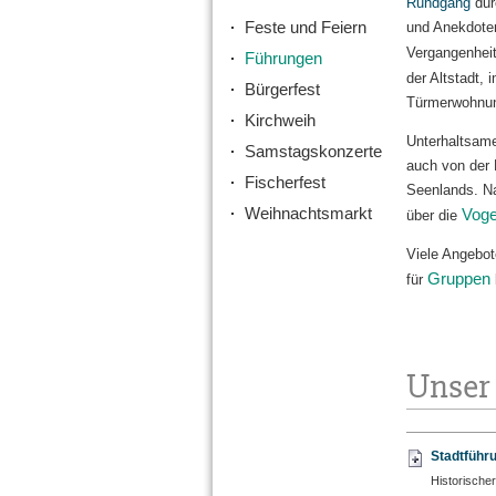
Rundgang
dur
Feste und Feiern
und Anekdoten
Vergangenhei
Führungen
der Altstadt, 
Bürgerfest
Türmerwohnu
Kirchweih
Unterhaltsame
Samstagskonzerte
auch von der
Fischerfest
Seenlands. Na
Weihnachtsmarkt
Voge
über die
Viele Angebot
Gruppen
für
Unser 
Stadtführ
Historische