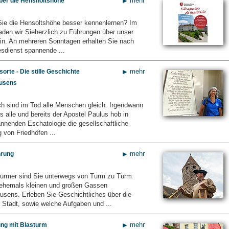
mehr
ber die Hensholtshöhe
ie die Hensoltshöhe besser kennenlernen? Im
den wir Sieherzlich zu Führungen über unser
in. An mehreren Sonntagen erhalten Sie nach
sdienst spannende ...
mehr
orte - Die stille Geschichte
usens
ch sind im Tod alle Menschen gleich. Irgendwann
uns alle und bereits der Apostel Paulus hob in
annenden Eschatologie die gesellschaftliche
 von Friedhöfen ...
mehr
hrung
ürmer sind Sie unterwegs von Turm zu Turm
 ehemals kleinen und großen Gassen
sens. Erleben Sie Geschichtliches über die
 Stadt, sowie welche Aufgaben und ...
mehr
ung mit Blasturm