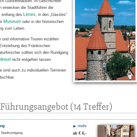
ch Gunzenhausen. In Geschichten
 erwecken die Stadtführer die
Limes
t entlang des
, in den „Gässles“
Museum
im
oder in der historischen
ng zum Leben.
 und informative Touren erzählen
 Entstehung des Fränkischen
turforscher sollten sich den Rundgang
linsel
nicht entgehen lassen.
e sind auch zu individuellen Terminen
buchbar.
Führungsangebot (14 Treffer)
mehr
ung
r Stadtrundgang
ab €
6,-