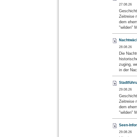
27.08.26
Geschicht
Zeitreise 
dem ehema
"wilden" M
Nachtwäch
28.08.26
Die Nacht
historisch
zuging, w
in der Nac
Stadtführ
29.08.26
Geschicht
Zeitreise 
dem ehema
"wilden" M
Seen-Info
29.08.26