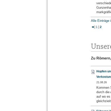
verschied
Gunzenhau
markgräfli
Alle Einträge 
|
|
1
2
Unser
Zu Römern, 
Hopfen und
Verkostun
21.08.26
Kommen Si
durch die
auf wo es
gleichziei