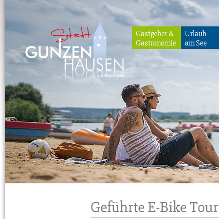
Gastgeber &
Urlaub
Gastronomie
am See
Gunzenhausen
Geführte E-Bike Tou