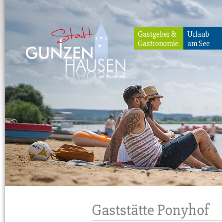
Gastgeber &
Urlaub
Gastronomie
am See
Gunzenhausen
Gaststätte Ponyhof