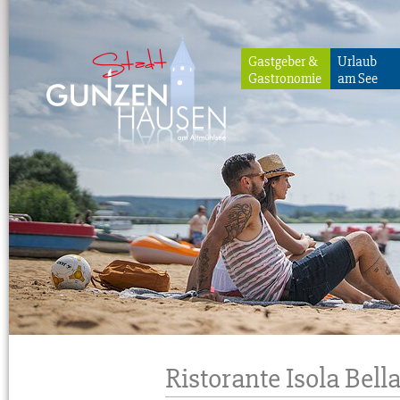
Gastgeber &
Urlaub
Gastronomie
am See
Gunzenhausen
Ristorante Isola Bell