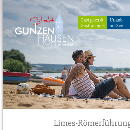
Gastgeber &
Urlaub
Gastronomie
am See
Gunzenhausen
Limes-Römerführung