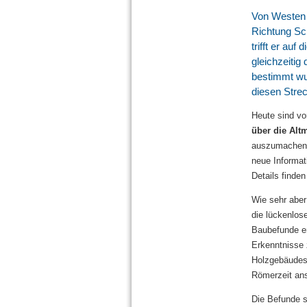
Von Westen 
Richtung Sc
trifft er au
gleichzeitig
bestimmt wu
diesen Strec
Heute sind v
über die Alt
auszumachen. 
neue Informat
Details find
Wie sehr aber
die lückenlos
Baubefunde er
Erkenntnisse 
Holzgebäudes,
Römerzeit an
Die Befunde si