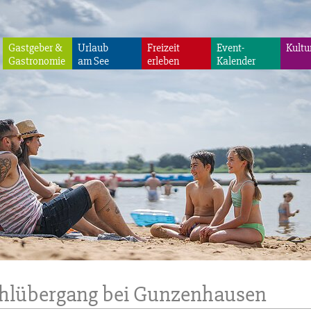
Gastgeber &
Urlaub
Freizeit
Event-
Kultu
Gastronomie
am See
erleben
Kalender
hlübergang bei Gunzenhausen