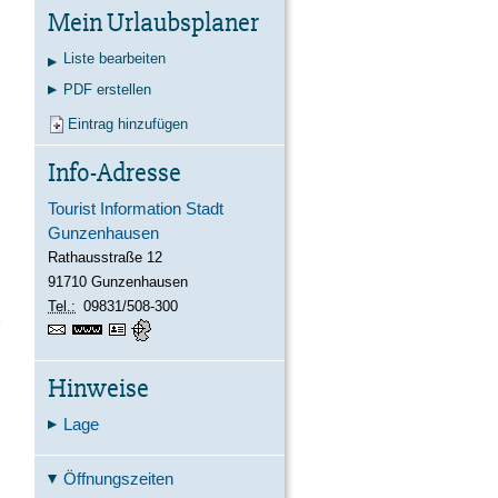
Kontakt
Karte
Suche
Mein Urlaubsplaner
Liste bearbeiten
PDF erstellen
Eintrag hinzufügen
Info-Adresse
Tourist Information Stadt
Gunzenhausen
Rathausstraße 12
91710
Gunzenhausen
Tel.:
09831/508-300
https://www.gunzenhausen.info
vCard
GPS:
49°6'53.68''N
10°45'19.01''E
Hinweise
Lage
Öffnungszeiten