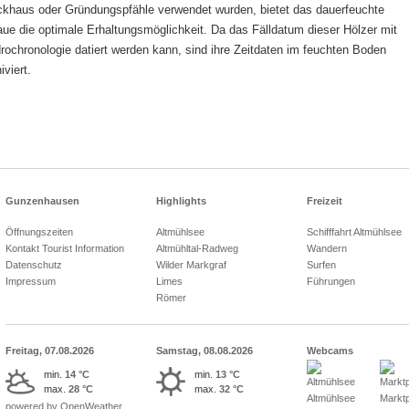
ckhaus oder Gründungspfähle verwendet wurden, bietet das dauerfeuchte
laue die optimale Erhaltungsmöglichkeit. Da das Fälldatum dieser Hölzer mit
drochronologie datiert werden kann, sind ihre Zeitdaten im feuchten Boden
iviert.
Gunzenhausen
Highlights
Freizeit
Öffnungszeiten
Altmühlsee
Schifffahrt Altmühlsee
Kontakt Tourist Information
Altmühltal-Radweg
Wandern
Datenschutz
Wilder Markgraf
Surfen
Impressum
Limes
Führungen
Römer
Freitag, 07.08.2026
Samstag, 08.08.2026
Webcams
min.
14 °C
min.
13 °C
max.
28 °C
max.
32 °C
Altmühlsee
Marktp
powered by OpenWeather