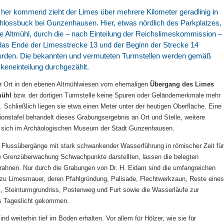
her kommend zieht der Limes über mehrere Kilometer geradlinig in
hlossbuck bei Gunzenhausen. Hier, etwas nördlich des Parkplatzes,
f die Altmühl, durch die – nach Einteilung der Reichslimeskommission –
 das Ende der Limesstrecke 13 und der Beginn der Strecke 14
rden. Die bekannten und vermuteten Turmstellen werden gemäß
keneinteilung durchgezählt.
or Ort in den ebenen Altmühlwiesen vom ehemaligen
Übergang des Lime
s
mühl
bzw. der dortigen Turmstelle keine Spuren oder Geländemerkmale mehr
Schließlich liegen sie etwa einen Meter unter der heutigen Oberfläche. Eine
ionstafel behandelt dieses Grabungsergebnis an Ort und Stelle, weitere
en sich im Archäologischen Museum der Stadt Gunzenhausen.
 Flussübergänge mit stark schwankender Wasserführung in römischer Zeit für
e Grenzüberwachung Schwachpunkte darstellten, lassen die belegten
ahnen. Nur durch die Grabungen von Dr. H. Eidam sind die umfangreichen
zu Limesmauer, deren Pfahlgründung, Palisade, Flechtwerkzaun, Reste eines
 Steinturmgrundriss, Postenweg und Furt sowie die Wasserläufe zur
s Tageslicht gekommen.
nd weiterhin tief im Boden erhalten. Vor allem für Hölzer, wie sie für