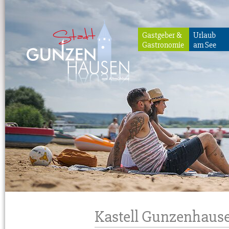
Gastgeber &
Urlaub
Gastronomie
am See
Gunzenhausen
Kastell Gunzenhaus