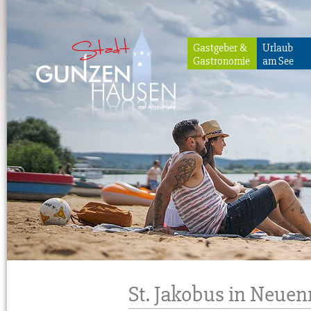
Gastgeber &
Urlaub
Gastronomie
am See
Gunzenhausen
St. Jakobus in Neue