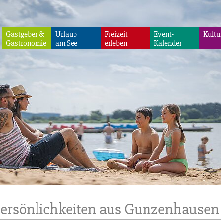
Gastgeber &
Urlaub
Freizeit
Event-
Kultu
Gastronomie
am See
erleben
Kalender
persönlichkeiten aus Gunzenhausen