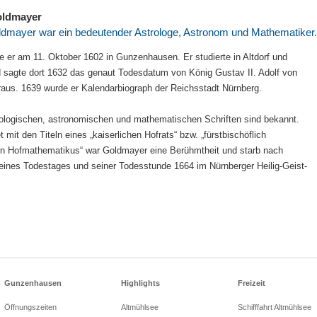
oldmayer
dmayer war ein bedeutender Astrologe, Astronom und Mathematiker.
 er am 11. Oktober 1602 in Gunzenhausen. Er studierte in Altdorf und
 sagte dort 1632 das genaut Todesdatum von König Gustav II. Adolf von
us. 1639 wurde er Kalendarbiograph der Reichsstadt Nürnberg.
rologischen, astronomischen und mathematischen Schriften sind bekannt.
mit den Titeln eines „kaiserlichen Hofrats“ bzw. „fürstbischöflich
n Hofmathematikus“ war Goldmayer eine Berühmtheit und starb nach
ines Todestages und seiner Todesstunde 1664 im Nürnberger Heilig-Geist-
Gunzenhausen
Highlights
Freizeit
Öffnungszeiten
Altmühlsee
Schifffahrt Altmühlsee