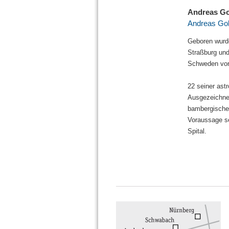
Andreas G
Andreas Gol
Geboren wurde
Straßburg und
Schweden vora
22 seiner ast
Ausgezeichnet 
bambergische
Voraussage se
Spital.