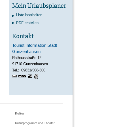
Kontakt
Karte
Suche
Mein Urlaubsplaner
Liste bearbeiten
PDF erstellen
Kontakt
Tourist Information Stadt
Gunzenhausen
Rathausstraße 12
91710
Gunzenhausen
Tel.:
09831/508-300
https://www.gunzenhausen.info
vCard
GPS:
49°6'53.68''N
10°45'19.01''E
Kultur
Kulturprogramm und Theater