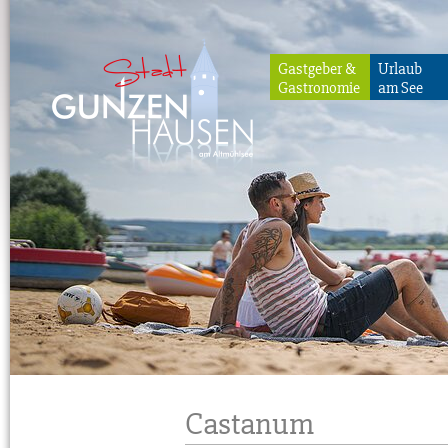
Gastgeber &
Urlaub
Gastronomie
am See
Gunzenhausen
Castanum