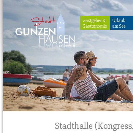
Gastgeber &
Urlaub
Gastronomie
am See
Gunzenhausen
Stadthalle (Kongress