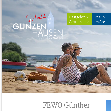
Gastgeber &
Urlaub
Gastronomie
am See
Gunzenhausen
FEWO Günther