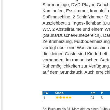
Stereoanlage, DVD-Player, Couch-
Kaminofen, Esszimmer, komplett e
Spülmaschine, 2 Schlafzimmer (2 u
Ausziehbett, 1 Tages- lichtbad (
WC, 2 Abstellräume und einem We
(Sauna/Dusche/Ruhebereich). Das
Zentralheizung, Fußbodenheizung
verfügt über eine Waschmaschine
die kleinen Gäste sind Kinderbett
vorhanden. Im romantischen Garte
Ruhemöglichkeiten zur Verfügung. 
auf dem Grundstück. Auch erreich
FW
Klass.
qm
P.
1
94
5
Bei Buchung bis 31. März gibt es einen Frühbu