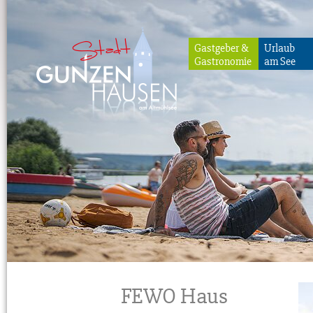
Gastgeber &
Urlaub
Gastronomie
am See
Gunzenhausen
FEWO Haus