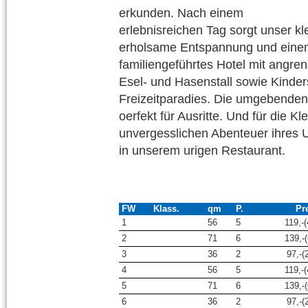
erkunden. Nach einem
erlebnisreichen Tag sorgt unser k
erholsame Entspannung und eine
familiengeführtes Hotel mit angre
Esel- und Hasenstall sowie Kinders
Freizeitparadies. Die umgebende
oerfekt für Ausritte. Und für die 
unvergesslichen Abenteuer ihres U
in unserem urigen Restaurant.
FW
Klass.
qm
P.
Pre
1
56
5
119,-(
2
71
6
139,-(
3
36
2
97,-(2
4
56
5
119,-(
5
71
6
139,-(
6
36
2
97,-(2