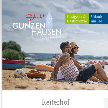
Gastgeber &
Urlaub
Gastronomie
am See
Gunzenhausen
Reiterhof