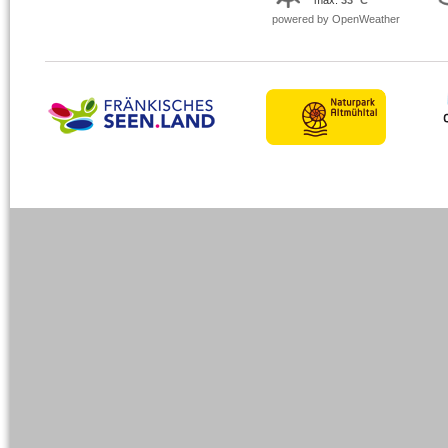
max.
33 °C
powered by OpenWeather