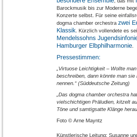
besondere Ensemble
, das mit
Barockmusik bis zur Moderne begeis
Konzerte selbst. Für seine einfalls
zwei E
dogma chamber orchestra
Klassik
. Kürzlich vollendete es se
Mendelssohns Jugendsinfoni
Hamburger Elbphilharmonie
.
Pressestimmen:
„Virtuose Leichtigkeit – Wollte man
beschreiben, dann könnte man sie 
nennen.“ (Süddeutsche Zeitung)
„Das dogma chamber orchestra hat
vielschichtigen Präludien, kitzelt a
Töne und samtigsatte Klänge herau
Foto © Arne Mayntz
Künstlerische Leitung: Susanne u