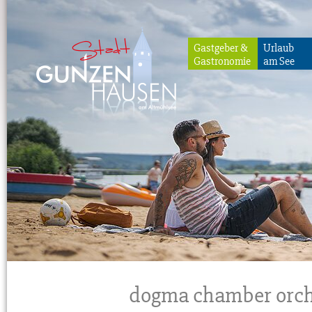
Gastgeber &
Urlaub
Gastronomie
am See
Gunzenhausen
dogma chamber orche