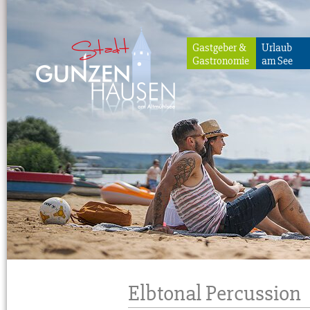
Gastgeber &
Urlaub
Gastronomie
am See
Gunzenhausen
Elbtonal Percussion