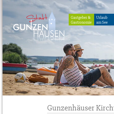
Gastgeber &
Urlaub
Gastronomie
am See
Gunzenhausen
Gunzenhäuser Kirch