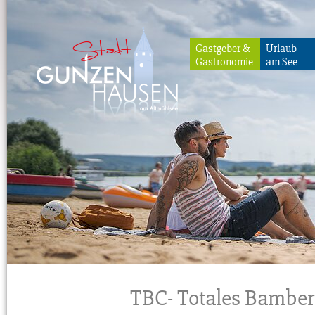
Gastgeber &
Urlaub
Gastronomie
am See
Gunzenhausen
TBC- Totales Bamber