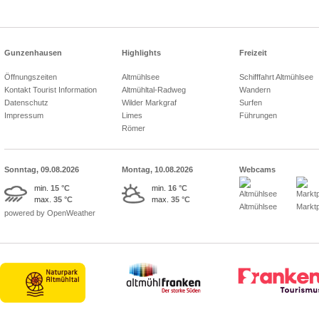
Gunzenhausen
Highlights
Freizeit
Öffnungszeiten
Altmühlsee
Schifffahrt Altmühlsee
Kontakt Tourist Information
Altmühltal-Radweg
Wandern
Datenschutz
Wilder Markgraf
Surfen
Impressum
Limes
Führungen
Römer
Sonntag, 09.08.2026
Montag, 10.08.2026
Webcams
min.
15 °C
min.
16 °C
max.
35 °C
max.
35 °C
Altmühlsee
Marktp
powered by OpenWeather