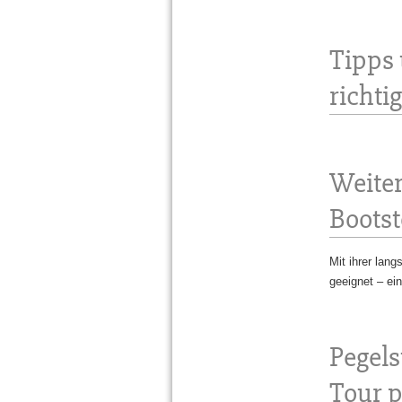
Tipps
richti
Weiter
Boots
Mit ihrer lan
geeignet – ei
Pegels
Tour 