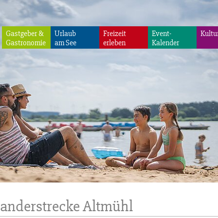
Gastgeber &
Urlaub
Freizeit
Event-
Kultu
Gastronomie
am See
erleben
Kalender
anderstrecke Altmühl