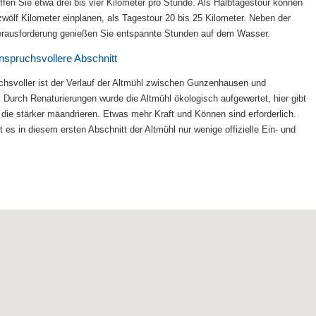
ffen Sie etwa drei bis vier Kilometer pro Stunde. Als Halbtagestour können
zwölf Kilometer einplanen, als Tagestour 20 bis 25 Kilometer. Neben der
erausforderung genießen Sie entspannte Stunden auf dem Wasser.
nspruchsvollere Abschnitt
hsvoller ist der Verlauf der Altmühl zwischen Gunzenhausen und
. Durch Renaturierungen wurde die Altmühl ökologisch aufgewertet, hier gibt
 die stärker mäandrieren. Etwas mehr Kraft und Können sind erforderlich.
 es in diesem ersten Abschnitt der Altmühl nur wenige offizielle Ein- und