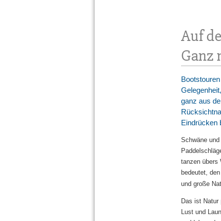
Auf de
Ganz 
Bootstouren 
Gelegenheit,
ganz aus de
Rücksichtna
Eindrücken 
Schwäne und E
Paddelschläge
tanzen übers 
bedeutet, den
und große Na
Das ist Natur
Lust und Laun