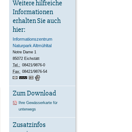
Weitere hilfreiche
Informationen
erhalten Sie auch
hier:
Informationszentrum
Naturpark Altmühltal
Notre Dame 1
85072
Eichstätt
Tel.:
08421/9876-0
Fax:
08421/9876-54
https://www.naturpark-
vCard
GPS:
48°53'30.05''N
altmuehltal.de
11°11'16.15''E
Zum Download
Ihre Gewässerkarte für
unterwegs
Zusatzinfos