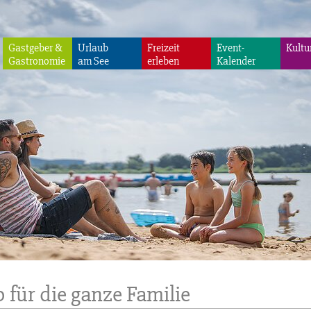
Gastgeber &
Urlaub
Freizeit
Event-
Kultu
Gastronomie
am See
erleben
Kalender
 für die ganze Familie