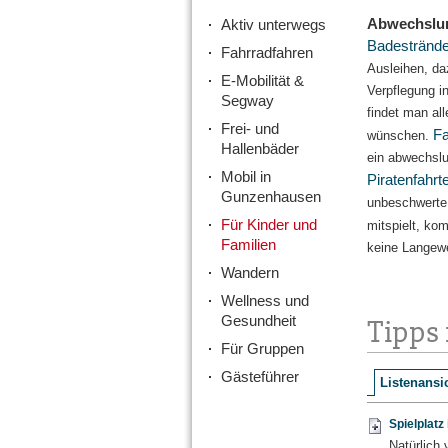
Abwechslun
Aktiv unterwegs
Badestränd
Fahrradfahren
Ausleihen, da
E-Mobilität &
Verpflegung 
Segway
findet man al
Frei- und
Fa
wünschen.
Hallenbäder
ein abwechsl
Mobil in
Piratenfahrt
Gunzenhausen
unbeschwerte
Für Kinder und
mitspielt, k
Familien
keine Langewe
Wandern
Wellness und
Gesundheit
Tipps 
Für Gruppen
Gästeführer
Listenansic
Spielplat
Natürlich 