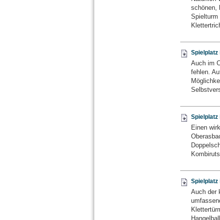
schönen, 
Spielturm
Klettertric
Spielplat
Auch im Or
fehlen. Au
Möglichke
Selbstver
Spielplat
Einen wirk
Oberasbac
Doppelsch
Kombirutsc
Spielplat
Auch der 
umfassend
Klettertü
Hangelbal