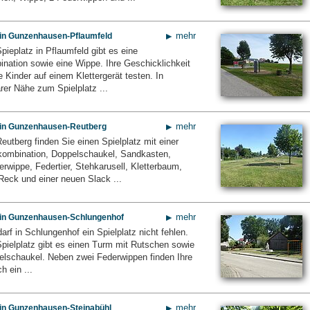
mehr
z in Gunzenhausen-Pflaumfeld
ieplatz in Pflaumfeld gibt es eine
ination sowie eine Wippe. Ihre Geschicklichkeit
 Kinder auf einem Klettergerät testen. In
rer Nähe zum Spielplatz ...
mehr
z in Gunzenhausen-Reutberg
utberg finden Sie einen Spielplatz mit einer
ombination, Doppelschaukel, Sandkasten,
rwippe, Federtier, Stehkarusell, Kletterbaum,
Reck und einer neuen Slack ...
mehr
z in Gunzenhausen-Schlungenhof
darf in Schlungenhof ein Spielplatz nicht fehlen.
pielplatz gibt es einen Turm mit Rutschen sowie
elschaukel. Neben zwei Federwippen finden Ihre
h ein ...
mehr
z in Gunzenhausen-Steinabühl