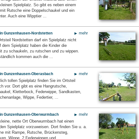
kleinen Spielplatz. So gibt es neben einem
 mit Rutsche eine Doppelschaukel und ein
hter. Auch eine Wipptier ...
mehr
z in Gunzenhausen-Nordstetten
tsteil Nordstetten darf ein Spielplatz nicht
f dem Spielplatz haben die Kinder die
it zu schaukeln, zu rutschen und zu wippen.
ständlich kommen auch die ...
mehr
z in Gunzenhausen-Oberasbach
lich tollen Spielplatz finden Sie im Ortsteil
h vor. Dort gibt es eine Hangrutsche,
aukel, Kletterbock, Federwippe, Sandkasten,
henanlage, Wippe, Federtier, ...
mehr
z in Gunzenhausen-Oberwurmbach
kleine, nette Ort Oberwurmbach hat einen
en Spielplatz vorzuweisen. Dort finden Sie u. a.
rme mit Rampe, Rutsche, Brückensteg,
ken, Wippe, 2 Federwippen und ...