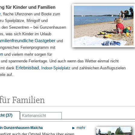
g für Kinder und Familien
e
, flache Uferzonen und Boote zum
zu Spielplätze, Minigolf und
in den Seezentren – bei Gunzenhausen
les, was sich Kinder im Urlaub
milienfreundliche Gastgeber
und
ungsreiches Ferienprogramm mit
en
und vielem mehr sorgen für
 und spannende Ferientage. Und auch wenn das Wetter einmal nicht
Erlebnisbad
ommt dank
,
Indoor-Spielplatz
und zahlreichen Ausflugszielen
ile auf.
für Familien
ht (37)
Kartenansicht
mehr
z in Gunzenhausen-Maicha
verfügt auch der Ortsteil Maicha über einen