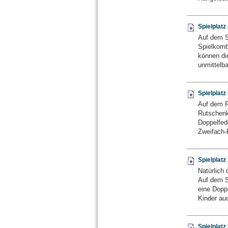
Spielplat
Auf dem Sp
Spielkomb
können die
unmittelba
Spielplat
Auf dem Re
Rutschenk
Doppelfede
Zweifach-
Spielplat
Natürlich 
Auf dem S
eine Dopp
Kinder auc
Spielplat