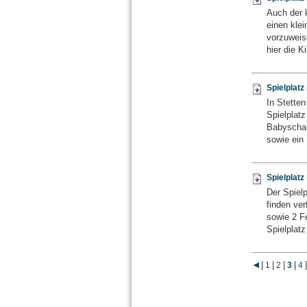
Auch der k
einen klei
vorzuweis
hier die K
Spielplat
In Stetten
Spielplatz
Babyschau
sowie ein 
Spielplatz
Der Spielp
finden ver
sowie 2 F
Spielplatz
|
|
|
|
|
1
2
3
4