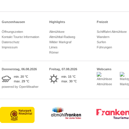
Gunzenhausen
Highlights
Freizeit
Öffnungszeiten
Altmühlsee
Schifffahrt Altmühlsee
Kontakt Tourist Information
Altmühltal-Radweg
Wandern
Datenschutz
Wilder Markgraf
Surfen
Impressum
Limes
Führungen
Römer
Donnerstag, 06.08.2026
Freitag, 07.08.2026
Webcams
min.
20 °C
min.
15 °C
max.
29 °C
max.
30 °C
Altmühlsee
Marktp
powered by OpenWeather