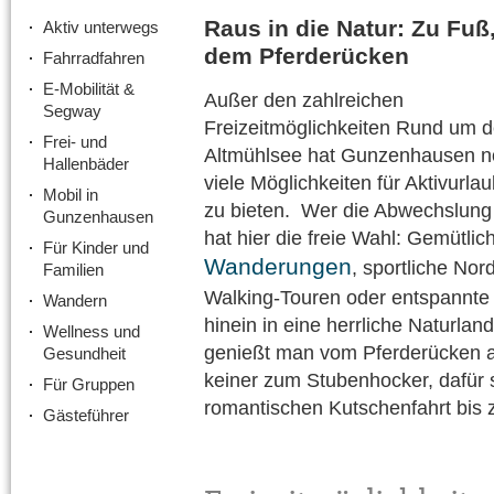
Raus in die Natur: Zu Fuß
Aktiv unterwegs
dem Pferderücken
Fahrradfahren
E-Mobilität &
Außer den zahlreichen
Segway
Freizeitmöglichkeiten Rund um 
Frei- und
Altmühlsee hat Gunzenhausen n
Hallenbäder
viele Möglichkeiten für Aktivurla
Mobil in
zu bieten. Wer die Abwechslung l
Gunzenhausen
hat hier die freie Wahl: Gemütlic
Für Kinder und
Wanderungen
, sportliche Nord
Familien
Walking-Touren oder entspannt
Wandern
hinein in eine herrliche Naturlan
Wellness und
genießt man vom Pferderücken a
Gesundheit
keiner zum Stubenhocker, dafür
Für Gruppen
romantischen Kutschenfahrt bis
Gästeführer