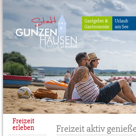
Gastgeber &
Urlaub
Gastronomie
am See
Gunzenhausen
Freizeit
Freizeit aktiv genieß
erleben