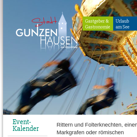
Gastgeber &
Urlaub
Gastronomie
am See
Gunzenhausen
Event-
Rittern und Folterknechten, eine
Kalender
Markgrafen oder römischen