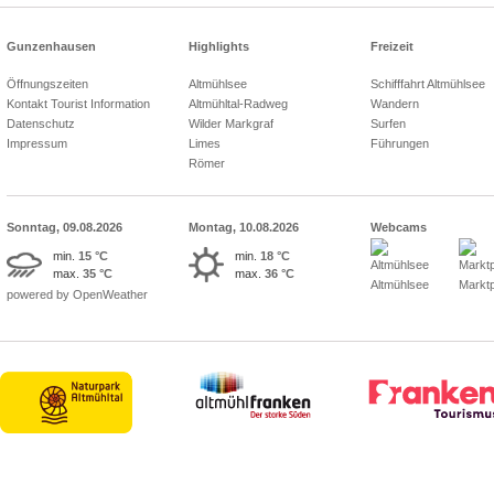
Gunzenhausen
Highlights
Freizeit
Öffnungszeiten
Altmühlsee
Schifffahrt Altmühlsee
Kontakt Tourist Information
Altmühltal-Radweg
Wandern
Datenschutz
Wilder Markgraf
Surfen
Impressum
Limes
Führungen
Römer
Sonntag, 09.08.2026
Montag, 10.08.2026
Webcams
min.
15 °C
min.
18 °C
max.
35 °C
max.
36 °C
Altmühlsee
Marktp
powered by OpenWeather