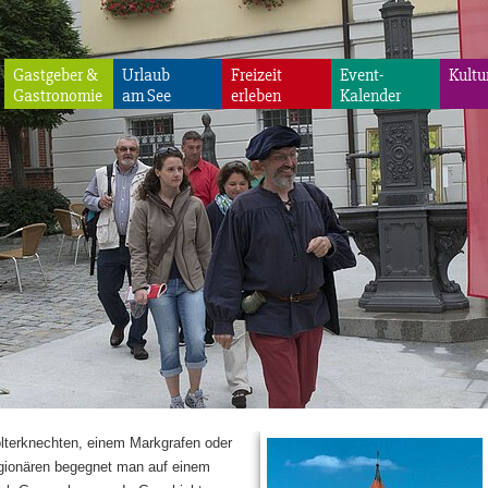
Gastgeber &
Urlaub
Freizeit
Event-
Kultu
Gastronomie
am See
erleben
Kalender
olterknechten, einem Markgrafen oder
gionären begegnet man auf einem