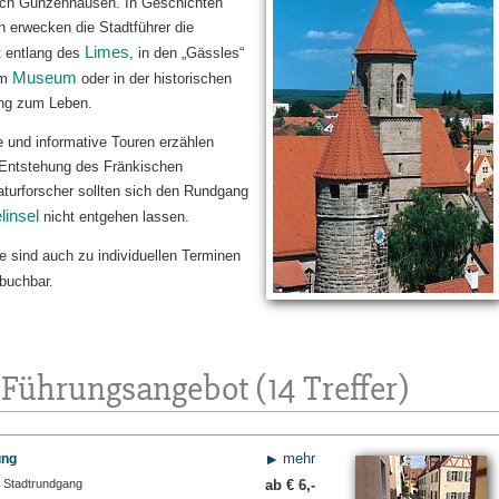
ch Gunzenhausen. In Geschichten
 erwecken die Stadtführer die
Limes
t entlang des
, in den „Gässles“
Museum
im
oder in der historischen
ng zum Leben.
 und informative Touren erzählen
 Entstehung des Fränkischen
turforscher sollten sich den Rundgang
linsel
nicht entgehen lassen.
e sind auch zu individuellen Terminen
buchbar.
Führungsangebot (14 Treffer)
mehr
ung
r Stadtrundgang
ab €
6,-