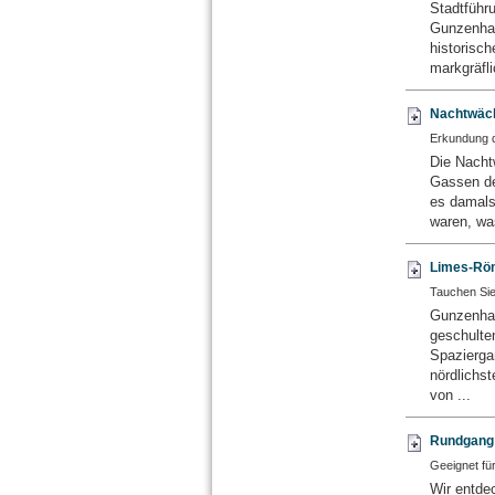
Stadtführ
Gunzenhau
historisc
markgräfli
Nachtwäch
Erkundung d
Die Nacht
Gassen der
es damals
waren, was
Limes-Röm
Tauchen Sie
Gunzenha
geschulte
Spazierga
nördlichs
von ...
Rundgang d
Geeignet fü
Wir entd