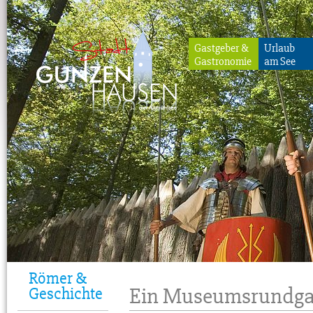
Gastgeber &
Urlaub
Gastronomie
am See
Gunzenhausen
Römer &
Ein Museumsrundg
Geschichte