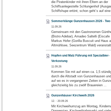
die Piratenkinder mit ihren Eltern an der
Schiffsanlegestelle Schlungenhof (Ausga
Schiffshupe ertönt, schon geht´s auf eine 
Sommerklänge Gunzenhausen 2026 - Two
11.09.26
Gemeinsam mit den Gastronomen Günth
(Bistro Adebar), Amadeo Saltelli (Eiscafe
Markus Hofer (Gorilla Buscuit und Haus 
Altmühlsee, Seezentrum Wald) veranstalte
Hopfen und Malz Führung mit Spezialbier-
Verkostung
11.09.26
Kommen Sie mit auf einen ca. 1,5 stünd
durch die Altstadt von Gunzenhausen und
auf wo es in vergangenen Zeiten in Gun
gleichzieitig bis zu zwölf Brauereien ...
Gunzenhäuser Kirchweih 2026
12. - 20.09.26
Mit Kirchweihumzug am Montag, Kindern
Donnerstag, Kirchweihjahrmarkt und viele