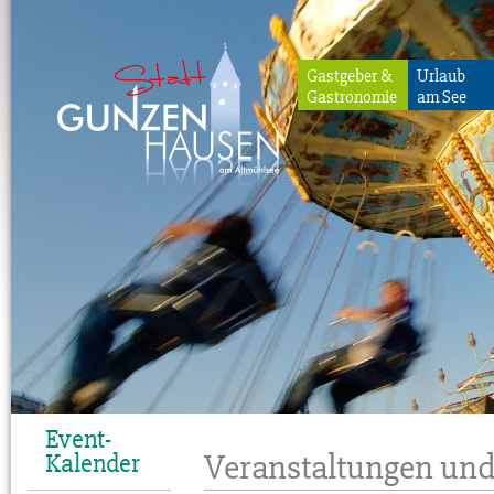
Gastgeber &
Urlaub
Gastronomie
am See
Gunzenhausen
Event-
Veranstaltungen und
Kalender