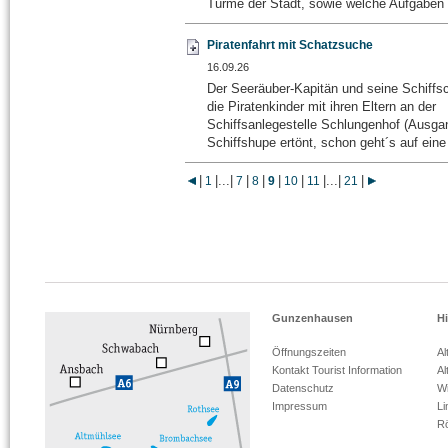
Türme der Stadt, sowie welche Aufgaben 
Piratenfahrt mit Schatzsuche
16.09.26
Der Seeräuber-Kapitän und seine Schiff
die Piratenkinder mit ihren Eltern an der
Schiffsanlegestelle Schlungenhof (Ausga
Schiffshupe ertönt, schon geht´s auf eine 
|
|
...
|
|
|
|
|
|
...
|
|
1
7
8
9
10
11
21
Gunzenhausen
Hi
Öffnungszeiten
Al
Kontakt Tourist Information
Al
Datenschutz
Wi
Impressum
L
R