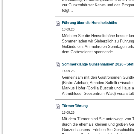
zur Gunzenhäuser Kerwa und das Progra
folgt...
Führung über die Hensholtshöhe
13.09.26
Möchten Sie die Hensoltshöhe besser ke
Sommer laden wir Sieherzlich zu Führung
Gelände ein. An mehreren Sonntagen erha
dem Gottesdienst spannende ...
Sommerklänge Gunzenhausen 2026 - Stef
14.09.26
Gemeinsam mit den Gastronomen Günth
(Bistro Adebar), Amadeo Saltelli (Eiscafe
Markus Hofer (Gorilla Buscuit und Haus 
Altmühlsee, Seezentrum Wald) veranstalte
Türmerführung
15.09.26
Mit dem Türmer sind Sie unterwegs von 
durch die ehemals kleinen und großen G
Gunzenhausens. Erleben Sie Geschichtli