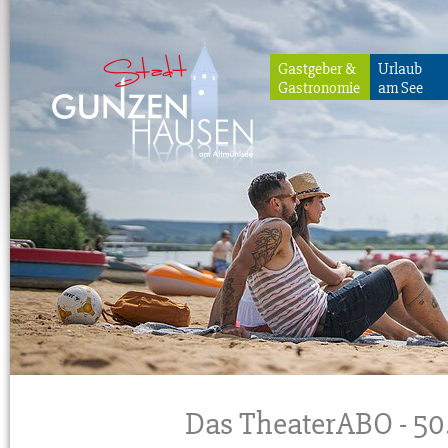
Gastgeber &
Urlaub
Gastronomie
am See
Gunzenhausen
Das TheaterABO - 50.