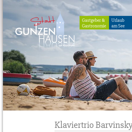
Gastgeber &
Urlaub
Gastronomie
am See
Gunzenhausen
Klaviertrio Barvinsk