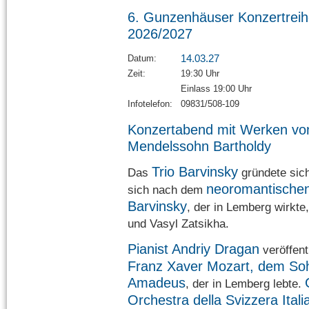
6. Gunzenhäuser Konzertrei
2026/2027
14.03.27
Datum:
Zeit:
19:30 Uhr
Einlass 19:00 Uhr
Infotelefon:
09831/508-109
Konzertabend mit Werken von
Mendelssohn Bartholdy
Trio Barvinsky
Das
gründete sic
neoromantische
sich nach dem
Barvinsky
, der in Lemberg wirkte
und Vasyl Zatsikha.
Pianist Andriy Dragan
veröffent
Franz Xaver Mozart, dem So
Amadeus
, der in Lemberg lebte.
Orchestra della Svizzera Itali