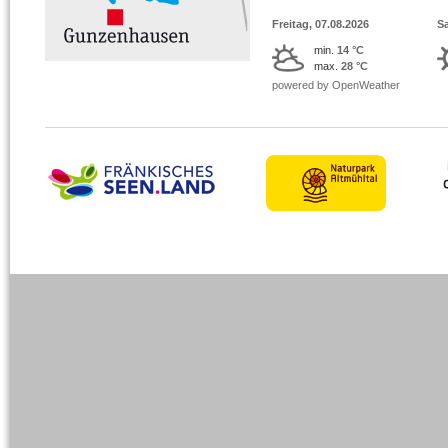
Freitag, 07.08.2026
S
min.
14 °C
max.
28 °C
powered by OpenWeather