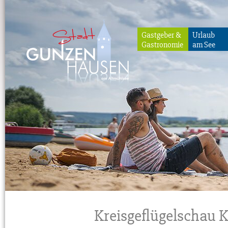
Gastgeber &
Urlaub
Gastronomie
am See
Gunzenhausen
Kreisgeflügelschau 