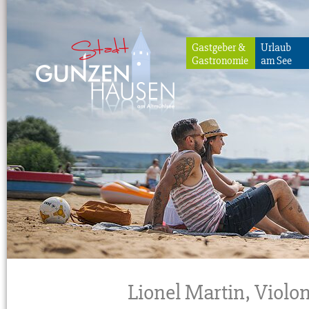
Gastgeber &
Urlaub
Gastronomie
am See
Gunzenhausen
Lionel Martin, Violo