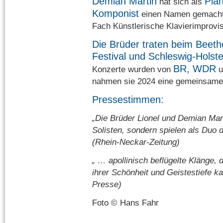
Demian Martin
Pian
hat sich als
Komponist
einen Namen gemacht. D
Fach Künstlerische Klavierimprovi
Die Brüder traten beim Beet
Festival und Schleswig-Holste
BR, WDR
Konzerte wurden von
u
nahmen sie 2024 eine gemeinsame
Pressestimmen:
„Die Brüder Lionel und Demian Mart
Solisten, sondern spielen als Duo de
(Rhein-Neckar-Zeitung)
„ … apollinisch beflügelte Klänge, d
ihrer Schönheit und Geistestiefe 
Presse)
Foto © Hans Fahr