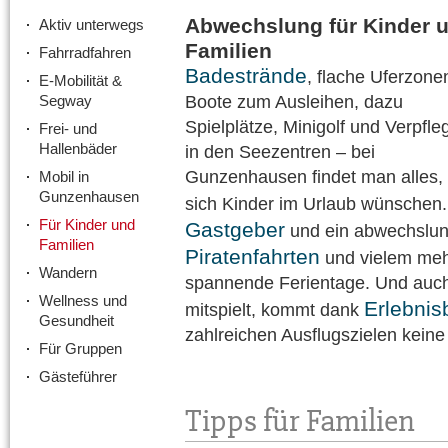
Abwechslung für Kinder 
Aktiv unterwegs
Familien
Fahrradfahren
Badestrände
, flache Uferzone
E-Mobilität &
Segway
Boote zum Ausleihen, dazu
Spielplätze, Minigolf und Verpfl
Frei- und
Hallenbäder
in den Seezentren – bei
Gunzenhausen findet man alles,
Mobil in
Gunzenhausen
sich Kinder im Urlaub wünschen
Für Kinder und
Gastgeber
und ein abwechslun
Familien
Piratenfahrten
und vielem meh
Wandern
spannende Ferientage. Und auch
Wellness und
Erlebnis
mitspielt, kommt dank
Gesundheit
zahlreichen Ausflugszielen keine
Für Gruppen
Gästeführer
Tipps für Familien