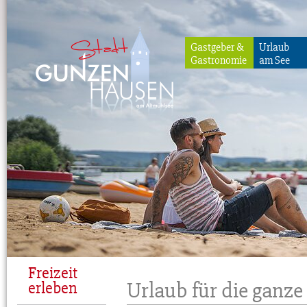
Gastgeber &
Urlaub
Gastronomie
am See
Gunzenhausen
Freizeit
Urlaub für die ganze
erleben