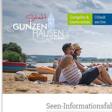
Gastgeber &
Urlaub
Gastronomie
am See
Gunzenhausen
Seen-Informationsfah