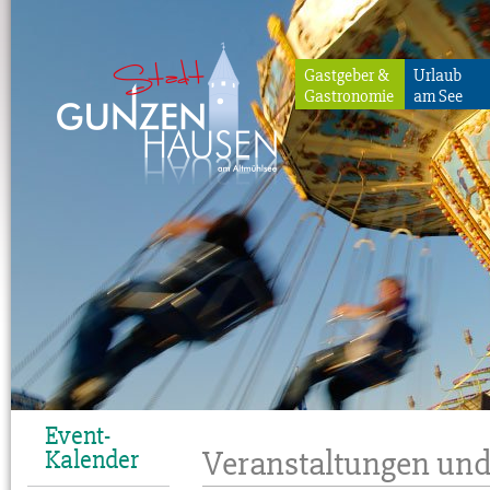
Gastgeber &
Urlaub
Gastronomie
am See
Gunzenhausen
Event-
Veranstaltungen und
Kalender