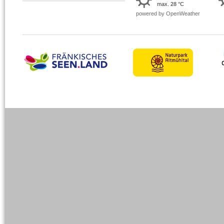
max.
28 °C
powered by OpenWeather