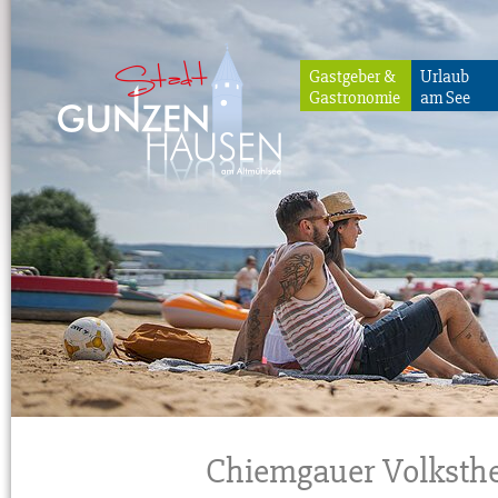
Gastgeber &
Urlaub
Gastronomie
am See
Gunzenhausen
Chiemgauer Volksthea