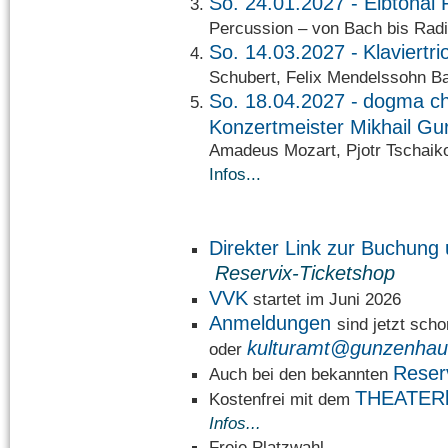
So. 24.01.2027 -
Elbtonal 
Percussion – von Bach bis R
So. 14.03.2027 -
Klaviertr
Schubert, Felix Mendelssohn
So. 18.04.2027 -
dogma ch
Konzertmeister Mikhail Gu
Amadeus Mozart, Pjotr Tschai
Infos...
Direkter Link zur Buchu
Reservix-Ticketshop
VVK
startet im Juni 2026
Anmeldungen
sind jetzt sch
kulturamt@gunzenhau
oder
Reser
Auch bei den bekannten
THEATER
Kostenfrei mit dem
Infos...
Freie Platzwahl