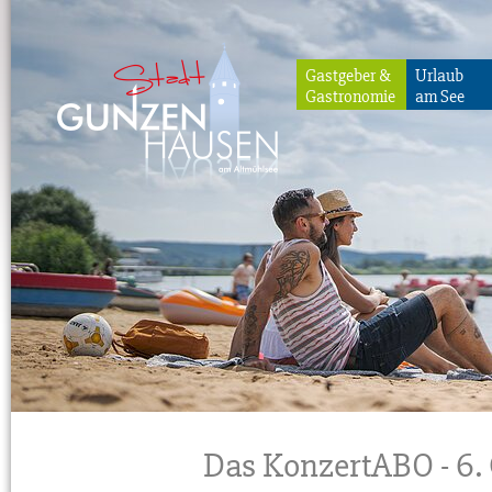
Gastgeber &
Urlaub
Gastronomie
am See
Gunzenhausen
Das KonzertABO - 6