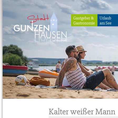
Gastgeber &
Urlaub
Gastronomie
am See
Gunzenhausen
Kalter weißer Mann