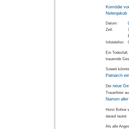
Komödie von
Netenjakob
Datum:
Zeit:
Infotelefon:
Ein Todesfall,
trauernde Ges
Soweit könnte 
Patriarch e
neue Ges
Der
Trauerfeier a
Namen aller 
Horst Bohne w
darauf lautet:
Als alle Ange