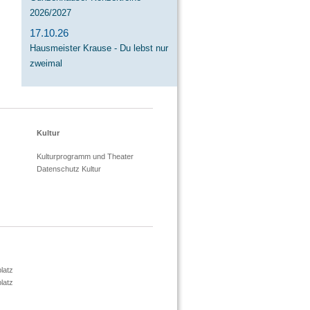
2026/2027
17.10.26
Hausmeister Krause - Du lebst nur
zweimal
Kultur
Kulturprogramm und Theater
Datenschutz Kultur
latz