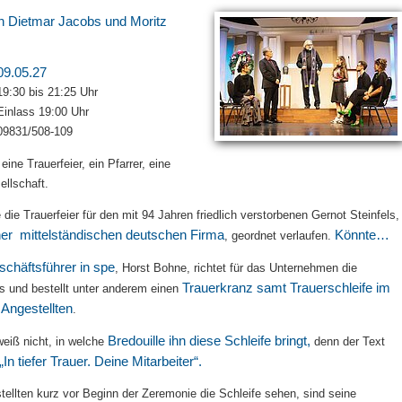
 Dietmar Jacobs und Moritz
09.05.27
19:30 bis 21:25 Uhr
Einlass 19:00 Uhr
09831/508-109
 eine Trauerfeier, ein Pfarrer, eine
ellschaft.
die Trauerfeier für den mit 94 Jahren friedlich verstorbenen Gernot Steinfels,
iner mittelständischen deutschen Firma
Könnte…
, geordnet verlaufen.
chäftsführer in spe
, Horst Bohne, richtet für das Unternehmen die
Trauerkranz samt Trauerschleife
im
us und bestellt unter anderem einen
Angestellten
.
Bredouille ihn diese Schleife bringt,
eiß nicht, in welche
denn der Text
„In tiefer Trauer. Deine Mitarbeiter“.
stellten kurz vor Beginn der Zeremonie die Schleife sehen, sind seine