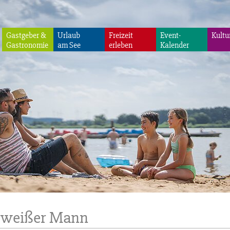
Gastgeber &
Urlaub
Freizeit
Event-
Kultu
Gastronomie
am See
erleben
Kalender
r weißer Mann