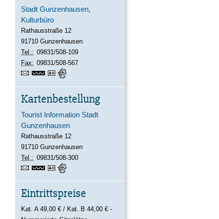
Stadt Gunzenhausen,
Kulturbüro
Rathausstraße 12
91710
Gunzenhausen
Tel.:
09831/508-109
Fax:
09831/508-567
www.gunzenhausen.info
vCard
GPS:
49°6'54.03''N
10°45'18.66''E
Kartenbestellung
Tourist Information Stadt
Gunzenhausen
Rathausstraße 12
91710
Gunzenhausen
Tel.:
09831/508-300
https://www.gunzenhausen.info
vCard
GPS:
49°6'53.68''N
10°45'19.01''E
Eintrittspreise
Kat. A 49,00 € / Kat. B 44,00 € -