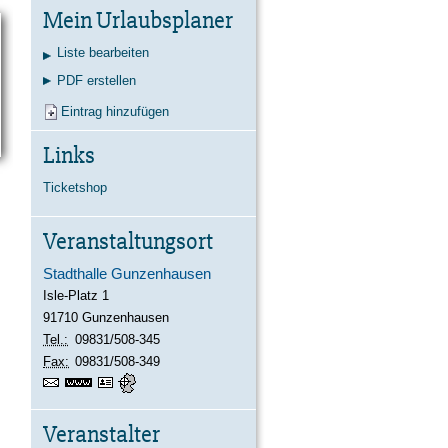
Kontakt
Karte
Suche
Mein Urlaubsplaner
Liste bearbeiten
PDF erstellen
Eintrag hinzufügen
Links
Ticketshop
Veranstaltungsort
Stadthalle Gunzenhausen
Isle-Platz 1
91710
Gunzenhausen
Tel.:
09831/508-345
Fax:
09831/508-349
https://stadthalle-
vCard
GPS:
49°6'36.4''N
gunzenhausen.de/startseite.html
10°45'20.66''E
Veranstalter