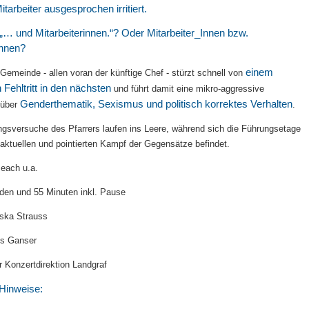
itarbeiter ausgesprochen irritiert.
„… und Mitarbeiterinnen.“? Oder Mitarbeiter_Innen bzw.
innen?
einem
 Gemeinde - allen voran der künftige Chef - stürzt schnell von
 Fehltritt in den nächsten
und führt damit eine mikro-aggressive
Genderthematik, Sexismus und politisch korrektes Verhalten
 über
.
ngsversuche des Pfarrers laufen ins Leere, während sich die Führungsetage
aktuellen und pointierten Kampf der Gegensätze befindet.
each u.a.
den und 55 Minuten inkl. Pause
iska Strauss
s Ganser
r Konzertdirektion Landgraf
inweise: