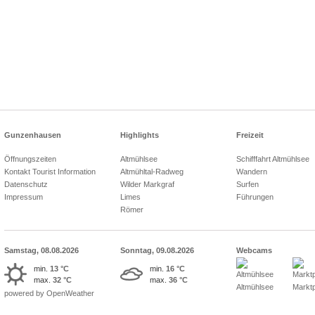
Gunzenhausen
Highlights
Freizeit
Öffnungszeiten
Altmühlsee
Schifffahrt Altmühlsee
Kontakt Tourist Information
Altmühltal-Radweg
Wandern
Datenschutz
Wilder Markgraf
Surfen
Impressum
Limes
Führungen
Römer
Samstag, 08.08.2026
Sonntag, 09.08.2026
Webcams
min.
13 °C
min.
16 °C
max.
32 °C
max.
36 °C
Altmühlsee
Marktp
powered by OpenWeather