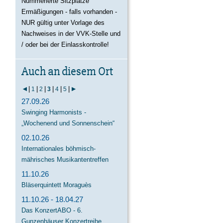
Nummerierte Sitzplätze
Ermäßigungen - falls vorhanden -
NUR gültig unter Vorlage des
Nachweises in der VVK-Stelle und
/ oder bei der Einlasskontrolle!
Auch an diesem Ort
|
|
|
|
|
|
1
2
3
4
5
27.09.26
Swinging Harmonists -
„Wochenend und Sonnenschein“
02.10.26
Internationales böhmisch-
mährisches Musikantentreffen
11.10.26
Bläserquintett Moraguès
11.10.26 - 18.04.27
Das KonzertABO - 6.
Gunzenhäuser Konzertreihe